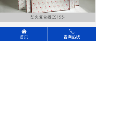
防火复合板CS195-
낀
ꂅ
上一页
1
/
2
下一页
首页
咨询热线
联系我们
联系人：徐经理
电 话：15052932754
地 址：镇江市京口区象山街道焦山社区大湾4号