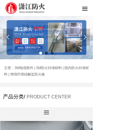
网站首页
끀
公司简介
产品中心
넳
넲
封堵实例
新闻中心
主营：3M电缆附件 | 3M防火封堵材料 | 国内防火封堵材
联系我们
料 | 增强纤维硅酸盐防火板
产品分类/
PRODUCT CENTER
끀