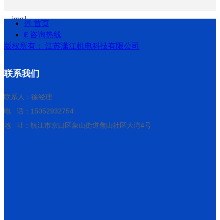
낀
首页
ꂅ
咨询热线
版权所有：
江苏潇江机电科技有限公司
联系我们
联系人：徐经理
电 话：15052932754
地 址：镇江市京口区象山街道焦山社区大湾4号
ꄴ
前一个：
无
ꄲ
后一个：
深圳证券大厦