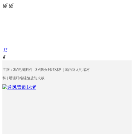
넳
넲
끀
ꁲ
网
主营：3M电缆附件 | 3M防火封堵材料 | 国内防火封堵材
站
料 | 增强纤维硅酸盐防火板
首
页
公
司
简
介
产
品
中