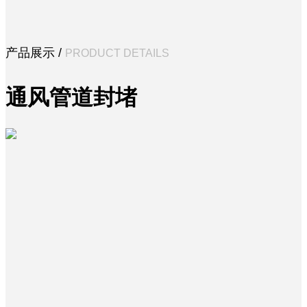
心
封
堵
实
产品展示 /
PRODUCT DETAILS
例
新
通风管道封堵
闻
中
心
联
系
我
们